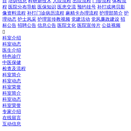
目
培训信息
科研新技术
入院流程
出院流程
门诊流程
体检流
程
医院分布导航
医保知识
医患交流
预约挂号
补打或拷贝影
像资料流程
补打门诊病历流程
麻精卡办理流程
护理部简介
护
理动态
护士风采
护理宣传教视频
党建活动
党风廉政建设
招
标公告
招聘公告
信息公告
医院文化
医院宣传片
公益视频

科室介绍
科室动态
医生介绍
特色诊疗
中医保健
检查及流程
科室简介
科室动态
科室荣誉
科室简介
科室动态
科室荣誉
专家介绍
在线留言
互动信息