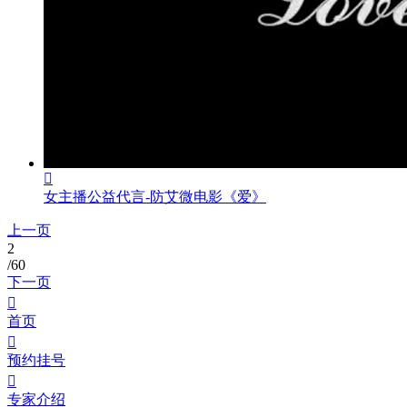

女主播公益代言-防艾微电影《爱》
上一页
2
/60
下一页

首页

预约挂号

专家介绍