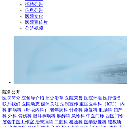
招聘公告
信息公告
医院文化
医院宣传片
公益视频
院务公开
医院简介
院领导介绍
历史沿革
医院荣誉
医院环境
医疗设备
联系我们
医院动态
媒体关注
法制宣传
重症医学科（ICU）
内
科
肺病科（呼吸内科）
老年病科
针灸科
康复科
肛肠科
妇产
科
外科
骨伤科
眼耳鼻喉科
麻醉科
急诊科
中医门诊
西医门诊
省名中医工作室
治未病科
口腔科
检验科
医学影像科
继教项