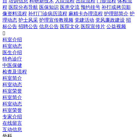
目
培训信息
科研新技术
入院流程
出院流程
门诊流程
体检流
程
医院分布导航
医保知识
医患交流
预约挂号
补打或拷贝影
像资料流程
补打门诊病历流程
麻精卡办理流程
护理部简介
护
理动态
护士风采
护理宣传教视频
党建活动
党风廉政建设
招
标公告
招聘公告
信息公告
医院文化
医院宣传片
公益视频

科室介绍
科室动态
医生介绍
特色诊疗
中医保健
检查及流程
科室简介
科室动态
科室荣誉
科室简介
科室动态
科室荣誉
专家介绍
在线留言
互动信息
外科