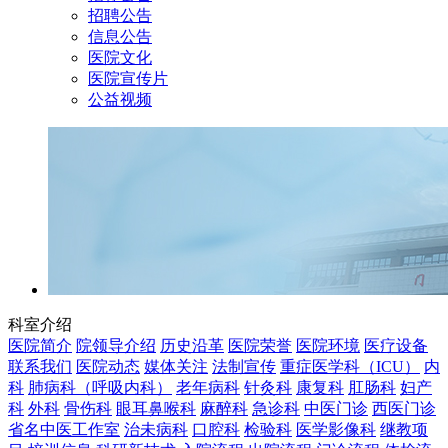
招聘公告
信息公告
医院文化
医院宣传片
公益视频
科室介绍
医院简介
院领导介绍
历史沿革
医院荣誉
医院环境
医疗设备
联系我们
医院动态
媒体关注
法制宣传
重症医学科（ICU）
内
科
肺病科（呼吸内科）
老年病科
针灸科
康复科
肛肠科
妇产
科
外科
骨伤科
眼耳鼻喉科
麻醉科
急诊科
中医门诊
西医门诊
省名中医工作室
治未病科
口腔科
检验科
医学影像科
继教项