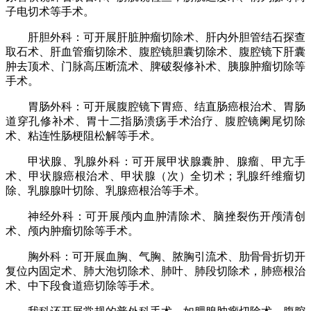
子电切术等手术。
肝胆外科：可开展肝脏肿瘤切除术、肝内外胆管结石探查
取石术、肝血管瘤切除术、腹腔镜胆囊切除术、腹腔镜下肝囊
肿去顶术、门脉高压断流术、脾破裂修补术、胰腺肿瘤切除等
手术。
胃肠外科：可开展腹腔镜下胃癌、结直肠癌根治术、胃肠
道穿孔修补术、胃十二指肠溃疡手术治疗、腹腔镜阑尾切除
术、粘连性肠梗阻松解等手术。
甲状腺、乳腺外科：可开展甲状腺囊肿、腺瘤、甲亢手
术、甲状腺癌根治术、甲状腺（次）全切术；乳腺纤维瘤切
除、乳腺腺叶切除、乳腺癌根治等手术。
神经外科：可开展颅内血肿清除术、脑挫裂伤开颅清创
术、颅内肿瘤切除等手术。
胸外科：可开展血胸、气胸、脓胸引流术、肋骨骨折切开
复位内固定术、肺大泡切除术、肺叶、肺段切除术，肺癌根治
术、中下段食道癌切除等手术。