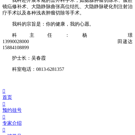
我科还开展常规的普外科手术，如腮腺肿瘤切除术、腹腔
镜疝修补术、大隐静脉曲张高位结扎、大隐静脉硬化剂注射治
疗手术以及各种浅表肿瘤切除等手术。
我科的宗旨是：你的健康，我的心愿。
科主任：杨
璟
13990028000
田递达
15884108899
护士长：吴春霞
科室电话：
0813-6281357

首页

预约挂号

专家介绍
