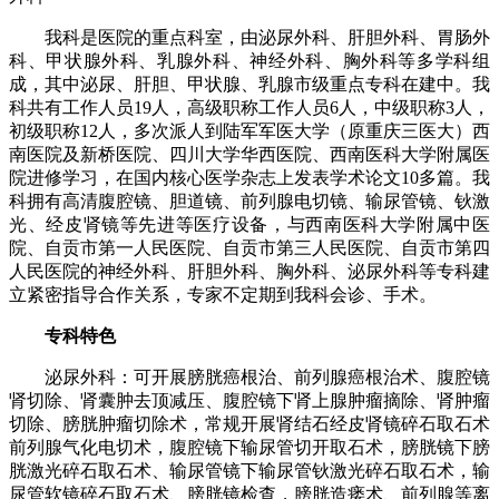
我科是医院的重点科室，由泌尿外科、肝胆外科、胃肠外
科、甲状腺外科、乳腺外科、神经外科、胸外科等多学科组
成，其中泌尿、肝胆、甲状腺、乳腺市级重点专科在建中。我
科共有工作人员
19
人，高级职称工作人员
6
人，中级职称
3
人，
初级职称
12
人，多次派人到陆军军医大学（原重庆三医大）西
南医院及新桥医院、四川大学华西医院、西南医科大学附属医
院进修学习，在国内核心医学杂志上发表学术论文
10
多篇。我
科拥有高清腹腔镜、胆道镜、前列腺电切镜、输尿管镜、钬激
光、经皮肾镜等先进等医疗设备，与西南医科大学附属中医
院、自贡市第一人民医院、自贡市第三人民医院、自贡市第四
人民医院的神经外科、肝胆外科、胸外科、泌尿外科等专科建
立紧密指导合作关系，专家不定期到我科会诊、手术。
专科特色
泌尿外科：可开展膀胱癌根治、前列腺癌根治术、腹腔镜
肾切除、肾囊肿去顶减压、腹腔镜下肾上腺肿瘤摘除、肾肿瘤
切除、膀胱肿瘤切除术，常规开展肾结石经皮肾镜碎石取石术
前列腺气化电切术，腹腔镜下输尿管切开取石术，膀胱镜下膀
胱激光碎石取石术、输尿管镜下输尿管钬激光碎石取石术，输
尿管软镜碎石取石术、膀胱镜检查，膀胱造瘘术、前列腺等离